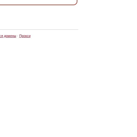
ся домены
·
Прокси