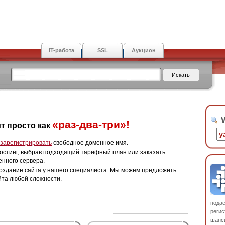
IT-работа
SSL
Аукцион
W
«раз-два-три»!
т просто как
зарегистрировать
свободное доменное имя.
остинг, выбрав подходящий тарифный план или заказать
енного сервера.
оздание сайта у нашего специалиста. Мы можем предложить
йта любой сложности.
пода
регис
шанс