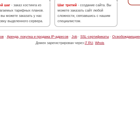
ой шаг
- заказ хостинга из
Шаг третий
- создание сайта. Вы
агаемых тарифных планов.
можете заказать сайт любой
 вы можете заказать у нас
сложности, связавшись с нашим
овку выделенного сервера.
специалистом.
ов
·
Аренда, покупка и продажа IP-адресов
·
Job
·
SSL-сертификаты
·
Освобождающие
Домен зарегистрирован через
i7.RU
.
Whois