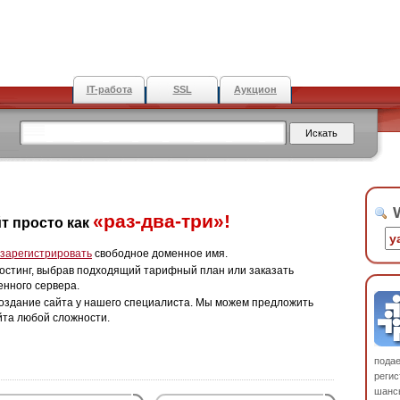
IT-работа
SSL
Аукцион
W
«раз-два-три»!
т просто как
зарегистрировать
свободное доменное имя.
остинг, выбрав подходящий тарифный план или заказать
енного сервера.
оздание сайта у нашего специалиста. Мы можем предложить
йта любой сложности.
пода
регис
шанс