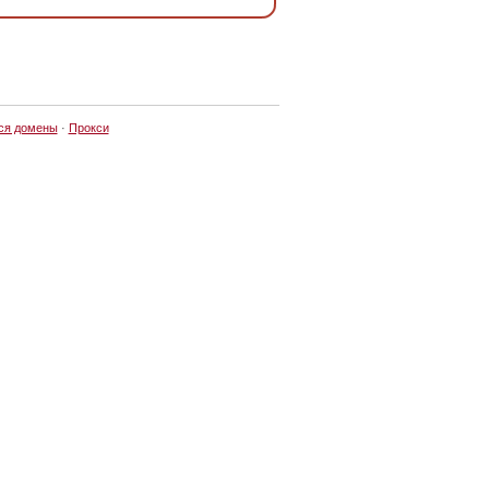
ся домены
·
Прокси