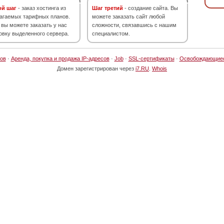
ой шаг
- заказ хостинга из
Шаг третий
- создание сайта. Вы
агаемых тарифных планов.
можете заказать сайт любой
 вы можете заказать у нас
сложности, связавшись с нашим
овку выделенного сервера.
специалистом.
ов
·
Аренда, покупка и продажа IP-адресов
·
Job
·
SSL-сертификаты
·
Освобождающие
Домен зарегистрирован через
i7.RU
.
Whois