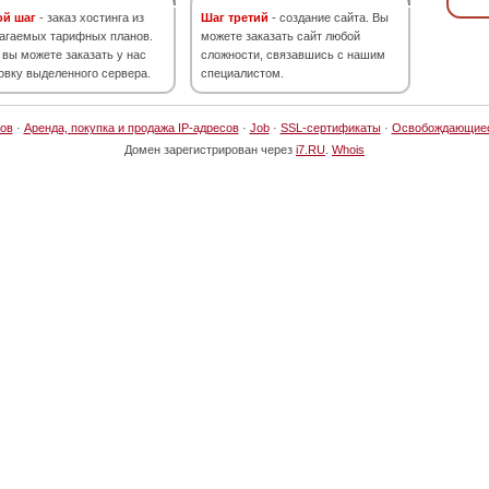
ой шаг
- заказ хостинга из
Шаг третий
- создание сайта. Вы
агаемых тарифных планов.
можете заказать сайт любой
 вы можете заказать у нас
сложности, связавшись с нашим
овку выделенного сервера.
специалистом.
ов
·
Аренда, покупка и продажа IP-адресов
·
Job
·
SSL-сертификаты
·
Освобождающие
Домен зарегистрирован через
i7.RU
.
Whois