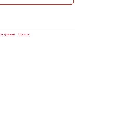
ся домены
·
Прокси