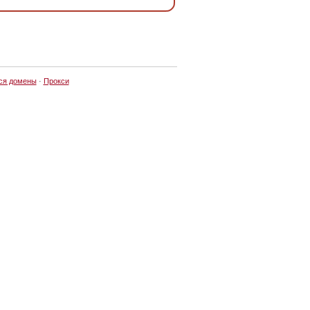
ся домены
·
Прокси