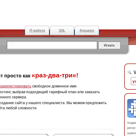
IT-работа
SSL
Аукцион
W
«раз-два-три»!
т просто как
зарегистрировать
свободное доменное имя.
остинг, выбрав подходящий тарифный план или заказать
енного сервера.
оздание сайта у нашего специалиста. Мы можем предложить
йта любой сложности.
пода
регис
шанс