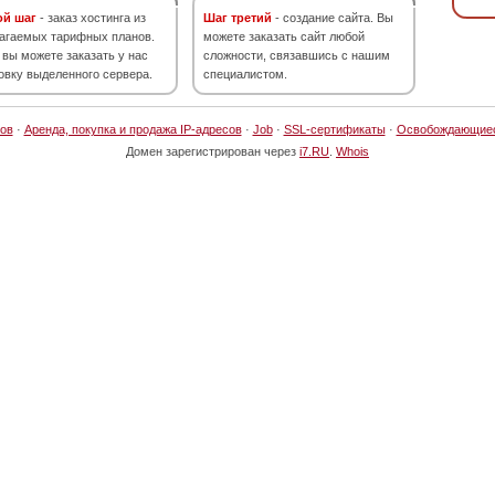
ой шаг
- заказ хостинга из
Шаг третий
- создание сайта. Вы
агаемых тарифных планов.
можете заказать сайт любой
 вы можете заказать у нас
сложности, связавшись с нашим
овку выделенного сервера.
специалистом.
ов
·
Аренда, покупка и продажа IP-адресов
·
Job
·
SSL-сертификаты
·
Освобождающие
Домен зарегистрирован через
i7.RU
.
Whois