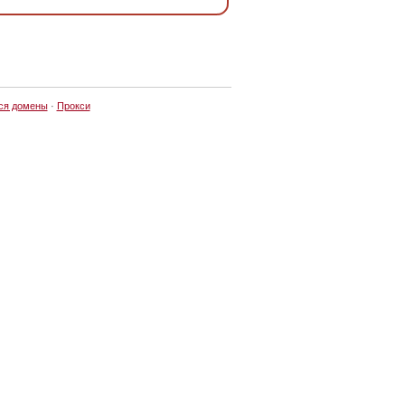
ся домены
·
Прокси