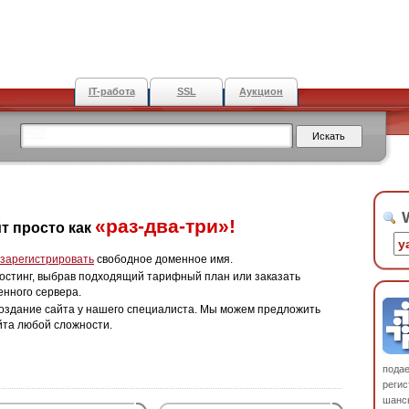
IT-работа
SSL
Аукцион
W
«раз-два-три»!
т просто как
зарегистрировать
свободное доменное имя.
остинг, выбрав подходящий тарифный план или заказать
енного сервера.
оздание сайта у нашего специалиста. Мы можем предложить
йта любой сложности.
пода
регис
шанс