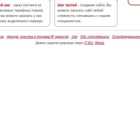
ой шаг
- заказ хостинга из
Шаг третий
- создание сайта. Вы
агаемых тарифных планов.
можете заказать сайт любой
 вы можете заказать у нас
сложности, связавшись с нашим
овку выделенного сервера.
специалистом.
ов
·
Аренда, покупка и продажа IP-адресов
·
Job
·
SSL-сертификаты
·
Освобождающие
Домен зарегистрирован через
i7.RU
.
Whois