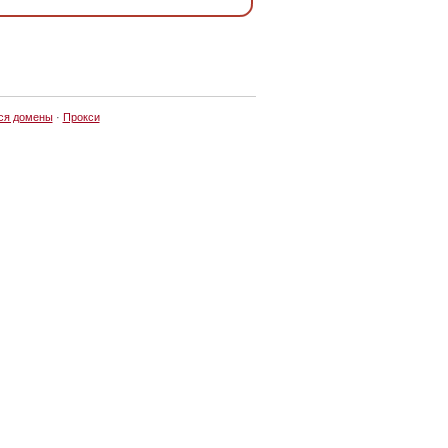
ся домены
·
Прокси