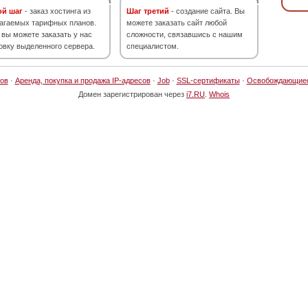
ой шаг
- заказ хостинга из
Шаг третий
- создание сайта. Вы
агаемых тарифных планов.
можете заказать сайт любой
 вы можете заказать у нас
сложности, связавшись с нашим
овку выделенного сервера.
специалистом.
ов
·
Аренда, покупка и продажа IP-адресов
·
Job
·
SSL-сертификаты
·
Освобождающие
Домен зарегистрирован через
i7.RU
.
Whois