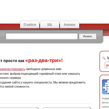
IT-работа
SSL
Аукцион
W
«раз-два-три»!
т просто как
зарегистрировать
свободное доменное имя.
остинг, выбрав подходящий тарифный план или заказать
енного сервера.
оздание сайта у нашего специалиста. Мы можем предложить
йта любой сложности.
пода
регис
шанс