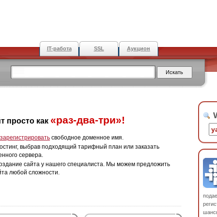
IT-работа
SSL
Аукцион
W
«раз-два-три»!
т просто как
зарегистрировать
свободное доменное имя.
остинг, выбрав подходящий тарифный план или заказать
енного сервера.
оздание сайта у нашего специалиста. Мы можем предложить
йта любой сложности.
пода
регис
шанс