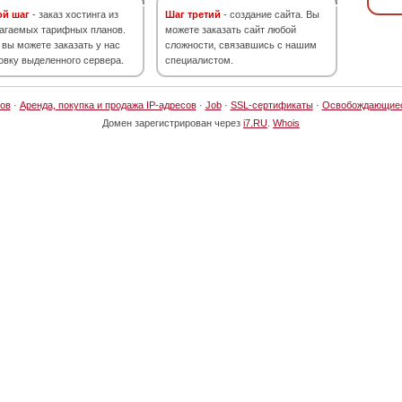
ой шаг
- заказ хостинга из
Шаг третий
- создание сайта. Вы
агаемых тарифных планов.
можете заказать сайт любой
 вы можете заказать у нас
сложности, связавшись с нашим
овку выделенного сервера.
специалистом.
ов
·
Аренда, покупка и продажа IP-адресов
·
Job
·
SSL-сертификаты
·
Освобождающие
Домен зарегистрирован через
i7.RU
.
Whois