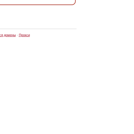
ся домены
·
Прокси