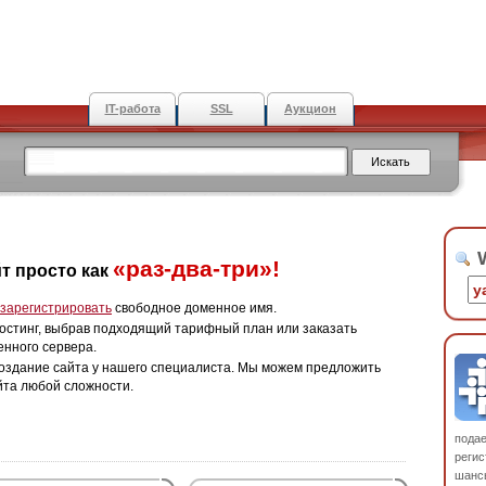
IT-работа
SSL
Аукцион
W
«раз-два-три»!
т просто как
зарегистрировать
свободное доменное имя.
остинг, выбрав подходящий тарифный план или заказать
енного сервера.
оздание сайта у нашего специалиста. Мы можем предложить
йта любой сложности.
пода
регис
шанс