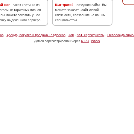
ой шаг
- заказ хостинга из
Шаг третий
- создание сайта. Вы
агаемых тарифных планов.
можете заказать сайт любой
 вы можете заказать у нас
сложности, связавшись с нашим
овку выделенного сервера.
специалистом.
ов
·
Аренда, покупка и продажа IP-адресов
·
Job
·
SSL-сертификаты
·
Освобождающие
Домен зарегистрирован через
i7.RU
.
Whois