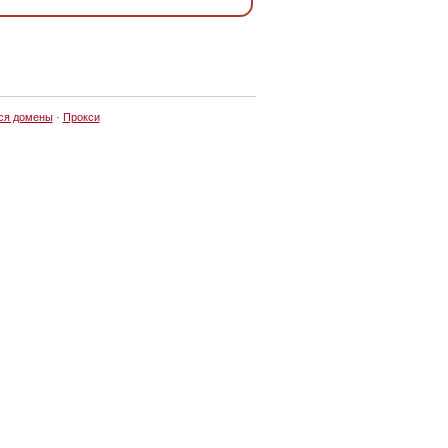
ся домены
·
Прокси