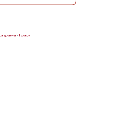
ся домены
·
Прокси