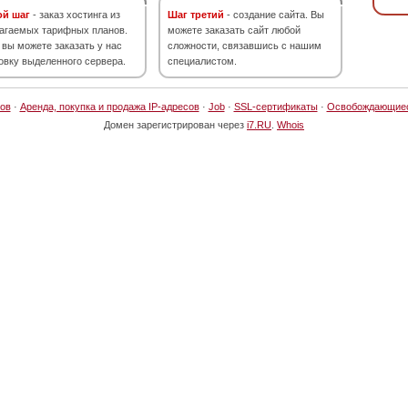
ой шаг
- заказ хостинга из
Шаг третий
- создание сайта. Вы
агаемых тарифных планов.
можете заказать сайт любой
 вы можете заказать у нас
сложности, связавшись с нашим
овку выделенного сервера.
специалистом.
ов
·
Аренда, покупка и продажа IP-адресов
·
Job
·
SSL-сертификаты
·
Освобождающие
Домен зарегистрирован через
i7.RU
.
Whois