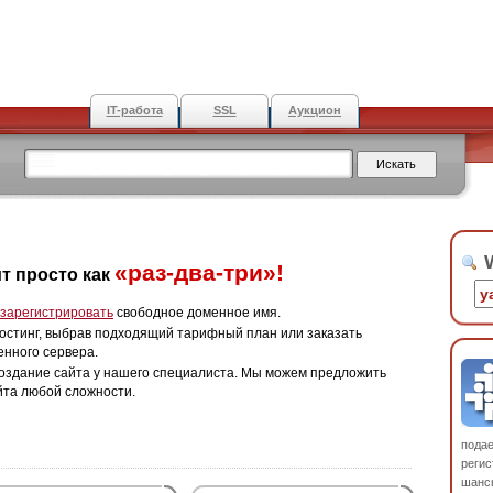
IT-работа
SSL
Аукцион
W
«раз-два-три»!
т просто как
зарегистрировать
свободное доменное имя.
остинг, выбрав подходящий тарифный план или заказать
енного сервера.
оздание сайта у нашего специалиста. Мы можем предложить
йта любой сложности.
пода
регис
шанс