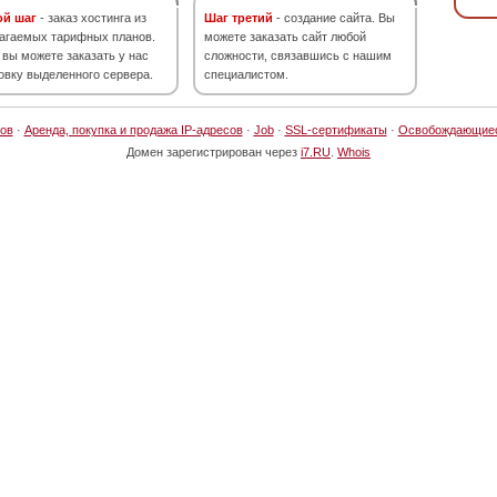
ой шаг
- заказ хостинга из
Шаг третий
- создание сайта. Вы
агаемых тарифных планов.
можете заказать сайт любой
 вы можете заказать у нас
сложности, связавшись с нашим
овку выделенного сервера.
специалистом.
ов
·
Аренда, покупка и продажа IP-адресов
·
Job
·
SSL-сертификаты
·
Освобождающие
Домен зарегистрирован через
i7.RU
.
Whois