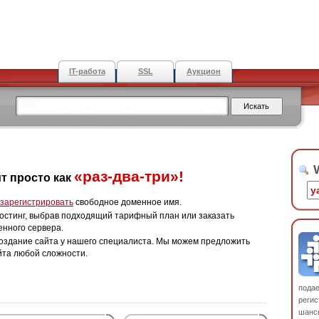
IT-работа
SSL
Аукцион
W
«раз-два-три»!
т просто как
зарегистрировать
свободное доменное имя.
остинг, выбрав подходящий тарифный план или заказать
енного сервера.
оздание сайта у нашего специалиста. Мы можем предложить
йта любой сложности.
пода
регис
шанс