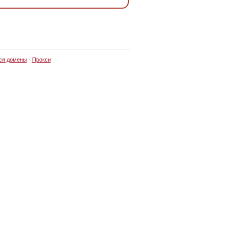
ся домены
·
Прокси