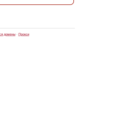
ся домены
·
Прокси