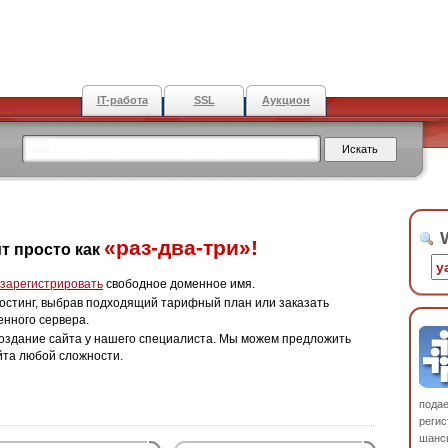
IT-работа
SSL
Аукцион
W
«раз-два-три»!
т просто как
зарегистрировать
свободное доменное имя.
остинг, выбрав подходящий тарифный план или заказать
енного сервера.
оздание сайта у нашего специалиста. Мы можем предложить
йта любой сложности.
пода
регис
шанс