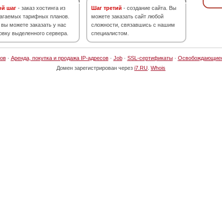
ой шаг
- заказ хостинга из
Шаг третий
- создание сайта. Вы
агаемых тарифных планов.
можете заказать сайт любой
 вы можете заказать у нас
сложности, связавшись с нашим
овку выделенного сервера.
специалистом.
ов
·
Аренда, покупка и продажа IP-адресов
·
Job
·
SSL-сертификаты
·
Освобождающие
Домен зарегистрирован через
i7.RU
.
Whois